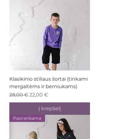
Klasikinio stiliaus šortai (tinkami
mergaitėms ir berniukams)
Įprastinė kaina
Pardavimo kaina
28,00 €
22,00 €
Į krepšelį
Pasirenkama