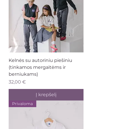
Kelnės su autoriniu piešiniu
(tinkamos mergaitėms ir
berniukams)
Kaina
32,00 €
Į krepšelį
Privaloma