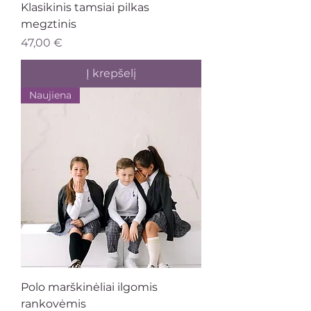
Klasikinis tamsiai pilkas
megztinis
Kaina
47,00 €
Į krepšelį
Naujiena
Polo marškinėliai ilgomis
rankovėmis