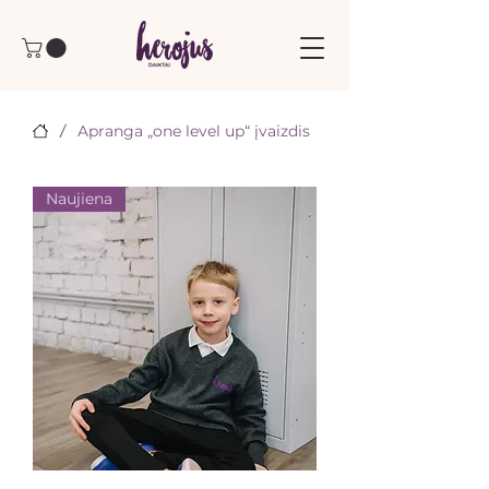
/
Apranga „one level up“ įvaizdis
Naujiena