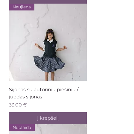
Naujiena
Sijonas su autoriniu piešiniu /
juodas sijonas
Kaina
33,00 €
Į krepšelį
Nuolaida