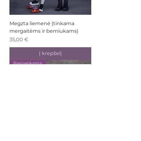
Megzta liemenė (tinkama
mergaitėms ir berniukams)
Kaina
35,00 €
Į krepšelį
Pasirenkama