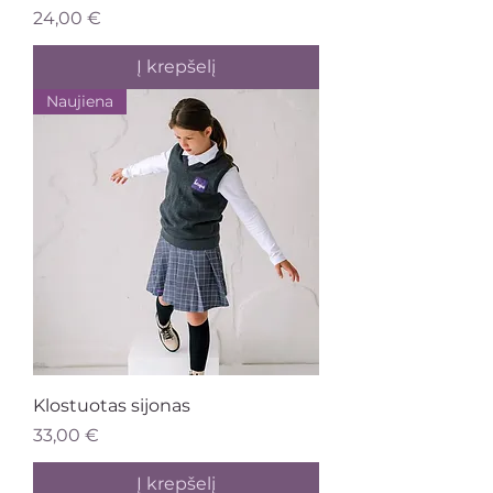
Kaina
24,00 €
Į krepšelį
Naujiena
Klostuotas sijonas
Kaina
33,00 €
Į krepšelį