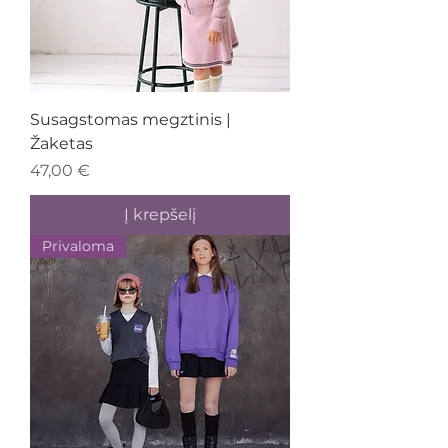
Susagstomas megztinis |
Žaketas
Kaina
47,00 €
Į krepšelį
Privaloma