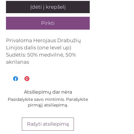
Įdėti į krepšelį
Pirkti
Privaloma
Herojaus Drabužių
Linijos dalis (one level up)
Sudėtis
: 50% medvilnė, 50%
akrilanas
Atsiliepimų dar nėra
Pasidalykite savo mintimis. Parašykite
pirmąjį atsiliepimą.
Rašyti atsiliepimą