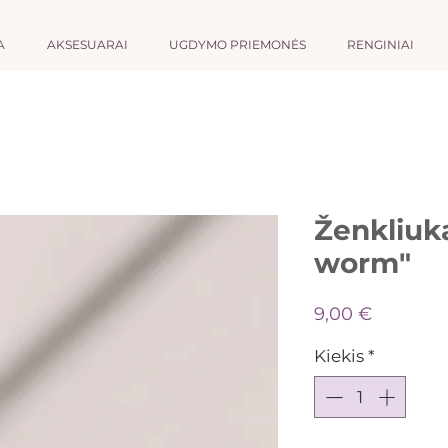
A
AKSESUARAI
UGDYMO PRIEMONĖS
RENGINIAI
Ženkliuk
worm"
Price
9,00 €
Kiekis
*