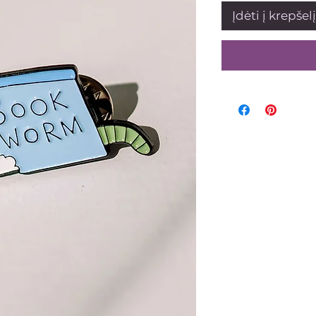
Įdėti į krepšelį