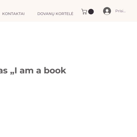
Prisijungti
KONTAKTAI
DOVANŲ KORTELĖ
as „I am a book