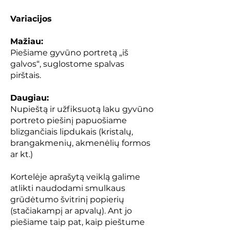
Variacijos
Mažiau:
Piešiame gyvūno portretą „iš
galvos“, suglostome spalvas
pirštais.
Daugiau:
Nupieštą ir užfiksuotą laku gyvūno
portreto piešinį papuošiame
blizgančiais lipdukais (kristalų,
brangakmenių, akmenėlių formos
ar kt.)
Kortelėje aprašytą veiklą galime
atlikti naudodami smulkaus
grūdėtumo švitrinį popierių
(stačiakampį ar apvalų). Ant jo
piešiame taip pat, kaip pieštume