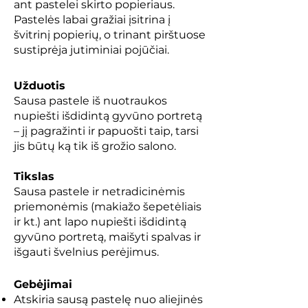
ant pastelei skirto popieriaus.
Pastelės labai gražiai įsitrina į
švitrinį popierių, o trinant pirštuose
sustiprėja jutiminiai pojūčiai.
Užduotis
Sausa pastele iš nuotraukos
nupiešti išdidintą gyvūno portretą
– jį pagražinti ir papuošti taip, tarsi
jis būtų ką tik iš grožio salono.
Tikslas
Sausa pastele ir netradicinėmis
priemonėmis (makiažo šepetėliais
ir kt.) ant lapo nupiešti išdidintą
gyvūno portretą, maišyti spalvas ir
išgauti švelnius perėjimus.
Gebėjimai
Atskiria sausą pastelę nuo aliejinės