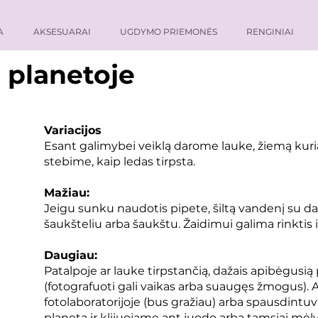
A
AKSESUARAI
UGDYMO PRIEMONĖS
RENGINIAI
 planetoje
Variacijos
Esant galimybei veiklą darome lauke, žiemą kuri
stebime, kaip ledas tirpsta.
Mažiau:
Jeigu sunku naudotis pipete, šiltą vandenį su daž
šaukšteliu arba šaukštu. Žaidimui galima rinktis 
Daugiau:
Patalpoje ar lauke tirpstančią, dažais apibėgusi
(fotografuoti gali vaikas arba suaugęs žmogus)
fotolaboratorijoje (bus gražiau) arba spausdintu
planetą ir klijuojame ant juodo arba tamsiai mėl