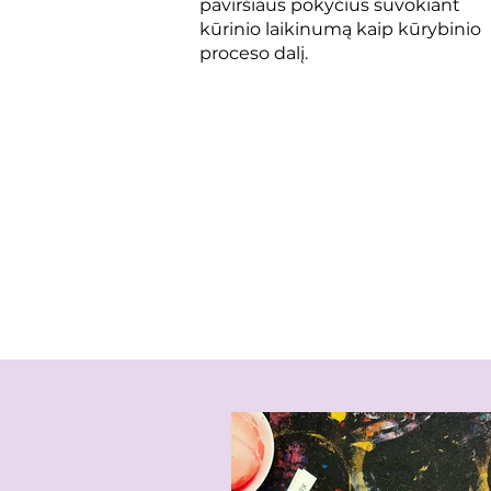
paviršiaus pokyčius suvokiant
kūrinio laikinumą kaip kūrybinio
proceso dalį.