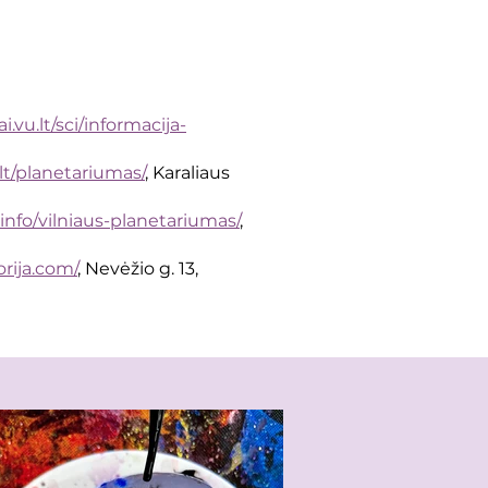
i.vu.lt/sci/informacija-
lt/planetariumas/
, Karaliaus
info/vilniaus-planetariumas/
,
rija.com/
, Nevėžio g. 13,