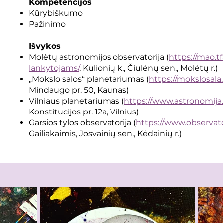
Kompetencijos
Kūrybiškumo
Pažinimo
Išvykos
Molėtų astronomijos observatorija (
https://mao.tfa
lankytojams/
, Kulionių k., Čiulėnų sen., Molėtų r.)
„Mokslo salos“ planetariumas (
https://mokslosala.
Mindaugo pr. 50, Kaunas)
Vilniaus planetariumas (
https://www.astronomija.
Konstitucijos pr. 12a, Vilnius)
Garsios tylos observatorija (
https://www.observato
Gailiakaimis, Josvainių sen., Kėdainių r.)