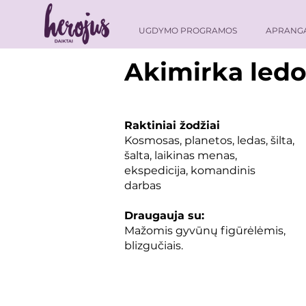
UGDYMO PROGRAMOS
APRANG
Akimirka ledo
Raktiniai žodžiai
Kosmosas, planetos, ledas, šilta,
šalta, laikinas menas,
ekspedicija, komandinis
darbas
Draugauja su:
Mažomis gyvūnų figūrėlėmis,
blizgučiais.