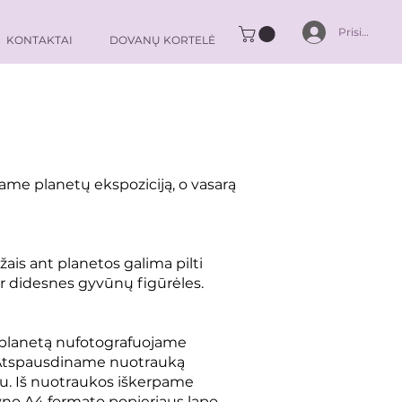
Prisijungti
KONTAKTAI
DOVANŲ KORTELĖ
ame planetų ekspoziciją, o vasarą
ais ant planetos galima pilti
ir didesnes gyvūnų figūrėles.
ą planetą nufotografuojame
. Atspausdiname nuotrauką
vu. Iš nuotraukos iškerpame
yno A4 formato popieriaus lapo.