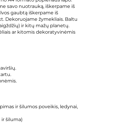
me savo nuotrauką, iškerpame iš
galvos gaubtą iškerpame iš
r kt. Dekoruojame žymekliais. Baltu
aigždžių) ir kitų mažų planetų.
lėliais ar kitomis dekoratyvinėmis
aviršių.
artu.
onėmis.
pimas ir šilumos poveikis, ledynai,
ir šiluma)