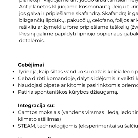
Ant planetos klijuojame kosmonautą. Jeigu turi
jos galvą ir pripiešiame skafandrą. Skafandrą ir 
blizgančių lipdukų, pakuočių, celofano, folijos a
rašikliu ar žymekliu fone pripiešiame taškelių (žv
Piešinį galime papildyti lipniojo popieriaus gaba
detalėmis.
Gebėjimai
Tyrinėja, kaip šiltas vanduo su dažais keičia ledo p
Geba dirbti komandoje, dalytis idėjomis ir veikti k
Naudojasi pipete ar kitomis pasirinktomis priem
Patiria spontaniškos kūrybos džiaugsmą.
Integracija su:
Gamtos mokslais (vandens virsmas į ledą, ledo tir
klimato atšilimas)
STEAM, technologijomis (eksperimentai su šalčiu 