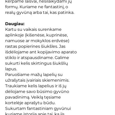
kerpame laisvai, nesilaikydami jų
formų. Kuriame ne fantastinį, o
realų gyvūną arba tai, kas patinka.
Daugiau:
Kartu su vaikais surenkame
aplinkoje (kišenėse, kuprinėse,
namuose ar mokyklos erdvėse)
rastas popierines šiukšles. Jas
išdėliojame ant kopijavimo aparato
stiklo ir atspausdiname. Galime
sukurti kelis skirtingus šiukšlių
lapus.
Paruošiame mažų lapelių su
užrašytais įvairiais skiemenimis.
Traukiame kelis lapelius ir iš jų
dėliojame savo būsimo gyvūno
pavadinimą. Veiklą tęsiame
kortelėje aprašytu būdu.
Sukurtam fantastiniam gyvūnui
kuriame istoriją apie tai, ką jis