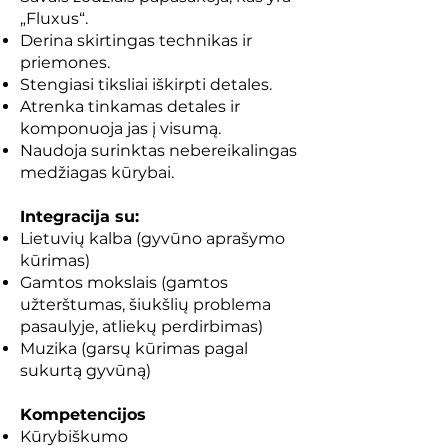
„Fluxus“.
Derina skirtingas technikas ir
priemones.
Stengiasi tiksliai iškirpti detales.
Atrenka tinkamas detales ir
komponuoja jas į visumą.
Naudoja surinktas nebereikalingas
medžiagas kūrybai.
Integracija su:
Lietuvių kalba (gyvūno aprašymo
kūrimas)
Gamtos mokslais (gamtos
užterštumas, šiukšlių problema
pasaulyje, atliekų perdirbimas)
Muzika (garsų kūrimas pagal
sukurtą gyvūną)
Kompetencijos
Kūrybiškumo