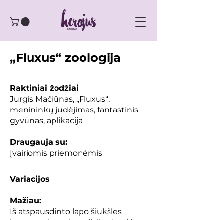
„Fluxus“ zoologija
Raktiniai žodžiai
Jurgis Mačiūnas, „Fluxus“,
menininkų judėjimas, fantastinis
gyvūnas, aplikacija
Draugauja su:
Įvairiomis priemonėmis
Variacijos
Mažiau:
Iš atspausdinto lapo šiukšles