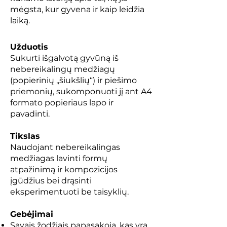
mėgsta, kur gyvena ir kaip leidžia
laiką.
Užduotis
Sukurti išgalvotą gyvūną iš
nebereikalingų medžiagų
(popierinių „šiukšlių“) ir piešimo
priemonių, sukomponuoti jį ant A4
formato popieriaus lapo ir
pavadinti.
Tikslas
Naudojant nebereikalingas
medžiagas lavinti formų
atpažinimą ir kompozicijos
įgūdžius bei drąsinti
eksperimentuoti be taisyklių.
Gebėjimai
Savais žodžiais papasakoja, kas yra