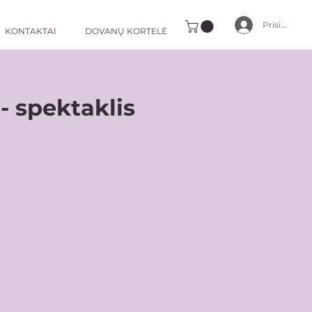
Prisijungti
KONTAKTAI
DOVANŲ KORTELĖ
- spektaklis