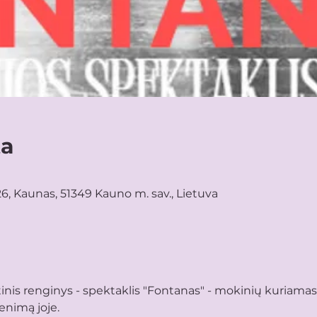
ta
26, Kaunas, 51349 Kauno m. sav., Lietuva
nis renginys - spektaklis "Fontanas" - mokinių kuriamas 
enimą joje.